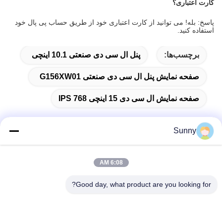
کارت اعتباری؟
پاسخ: بله! می توانید از کارت اعتباری خود از طریق حساب پی پال خود
استفاده کنید.
برچسب‌ها:
پنل ال سی دی صنعتی 10.1 اینچی
صفحه نمایش پنل ال سی دی صنعتی G156XW01
صفحه نمایش ال سی دی 15 اینچی IPS 768
Sunny
تماس سریع
6:08 AM
آدرس
Good day, what product are you looking for?
ساختمان A، ساختمان VERSINO، منطقه جدید Longhua، شنژن
تلفن