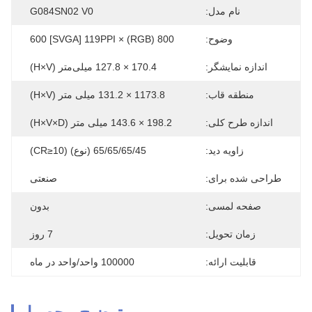
نام مدل:
G084SN02 V0
وضوح:
800 (RGB) × 600 [SVGA] 119PPI
اندازه نمایشگر:
170.4 × 127.8 میلی‌متر (H×V)
منطقه قاب:
1173.8 × 131.2 میلی متر (H×V)
اندازه طرح کلی:
198.2 × 143.6 میلی متر (H×V×D)
زاویه دید:
65/65/65/45 (نوع) (CR≥10)
طراحی شده برای:
صنعتی
صفحه لمسی:
بدون
زمان تحویل:
7 روز
قابلیت ارائه:
100000 واحد/واحد در ماه