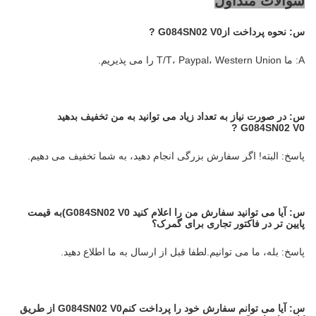
سوالات متداول
س:
نحوه پرداخت از
G084SN02 V0
?
A: ما T/T، Paypal، Western Union را می پذیریم.
س:
در صورت نیاز به تعداد زیاد می توانید به من تخفیف بدهید
?
G084SN02 V0
پاسخ: البته! اگر سفارش بزرگی انجام دهید، به شما تخفیف می دهیم.
س:
آیا می توانید سفارش من را اعلام کنید
G084SN02 V0)
به قیمت
پایین تر در فاکتور تجاری برای گمرک؟
پاسخ: بله، ما می توانیم.لطفا قبل از ارسال به ما اطلاع دهید.
س:
آیا می توانم سفارش خود را پرداخت کنم
G084SN02 V0
از طریق