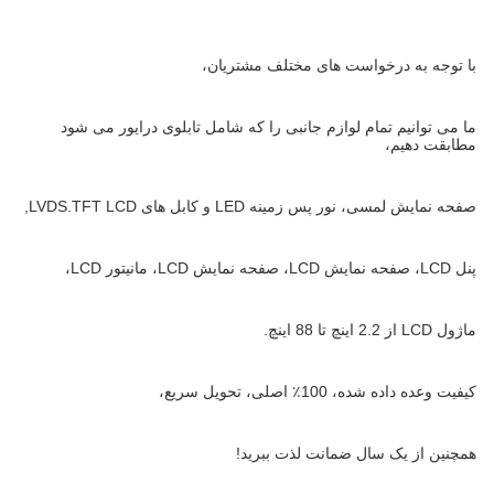
با توجه به درخواست های مختلف مشتریان،
ما می توانیم تمام لوازم جانبی را که شامل تابلوی درایور می شود
مطابقت دهیم،
صفحه نمایش لمسی، نور پس زمینه LED و کابل های LVDS.TFT LCD,
پنل LCD، صفحه نمایش LCD، صفحه نمایش LCD، مانیتور LCD،
ماژول LCD از 2.2 اینچ تا 88 اینچ.
کیفیت وعده داده شده، 100٪ اصلی، تحویل سریع،
همچنین از یک سال ضمانت لذت ببرید!