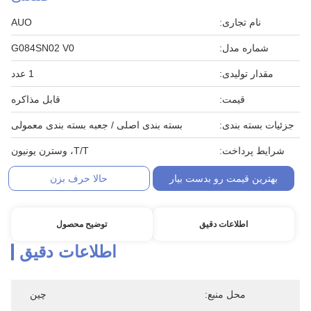
نام تجاری:
AUO
شماره مدل:
G084SN02 V0
مقدار تولیدی:
1 عدد
قیمت:
قابل مذاکره
جزئیات بسته بندی:
بسته بندی اصلی / جعبه بسته بندی معمولی
شرایط پرداخت:
T/T، وسترن یونیون
بهترین قیمت رو بدست بیار
حالا حرف بزن
اطلاعات دقیق
توضیح محصول
اطلاعات دقیق
محل منبع:
چین