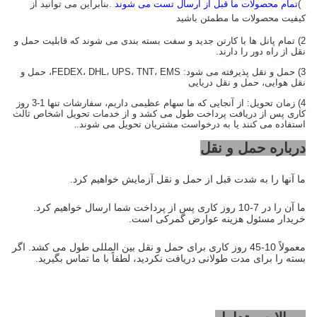
1)
تمام محصولات ما قبل از ارسال تست می شوند
.بنابراین می توانید از
کیفیت محصولات ما مطمئن باشید
2) تمام پانل ها با کارتن جدید و سفت بسته بندی می شوند که قابلیت حمل و
نقل از راه دور را دارند.
3) حمل و نقل پذیرفته می شود: FEDEX، DHL، UPS، TNT، EMS، حمل و
نقل هوایی، حمل و نقل دریایی
4) زمان تحویل: از آنجایی که ما سهام عظیمی داریم، سفارشات تنها 1-3 روز
کاری پس از دریافت پرداخت طول می کشد و از خدمات تحویل اشخاص ثالث
استفاده می کنند یا به درخواست مشتریان تحویل می شوند.
.
درباره حمل و نقل
ما آنها را به شدت قبل از حمل و نقل آزمایش خواهیم کرد.
ما آن را در 7-10 روز کاری پس از پرداخت شما ارسال خواهیم کرد.
خریدار مسئول هزینه عوارض گمرکی است.
معمولاً 10-45 روز کاری برای حمل و نقل بین المللی طول می کشد. اگر
بسته را برای مدت طولانی دریافت نکردید، لطفاً با ما تماس بگیرید.