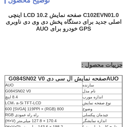
توضیح محصول
C102EVN01.0 صفحه نمایش LCD 10.2 اینچی
اصلی جدید برای دستگاه پخش دی وی دی ناوبری
GPS خودرو برای AUO
جزییات محصول :
AUO
صفحه نمایش ال سی دی
G084SN02 V0
سازنده
AUO
نام مدل
G084SN02 V0
اندازه مورب
8.4 اینچ
نوع صفحه نمایش
LCM، a-Si TFT-LCD
وضوح
800 (RGB) × 600 [SVGA] 119PPI
چیدمان پیکسلی
راه راه عمودی RGB
اندازه نمایشگر
170.4 × 127.8 میلی‌متر (H×V)
طرح کلی (میلی متر)
198.2 × 143.6 میلی متر (H×V×D)