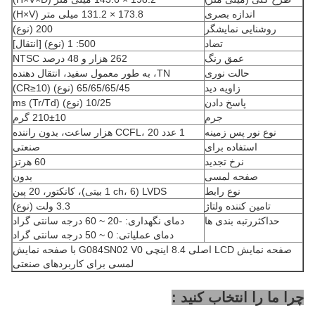
اندازه بصری
173.8 × 131.2 میلی متر (H×V)
روشنایی نمایشگر
200 (نوع)
تضاد
500: 1 (نوع) [انتقال]
عمق رنگ
262 هزار و 48 درصد NTSC
حالت نوری
TN، به طور معمول سفید، انتقال دهنده
زاویه دید
65/65/65/45 (نوع) (CR≥10)
پاسخ دادن
10/25 (نوع) (Tr/Td) ms
جرم
210±10 گرم
نوع نور پس زمینه
1 عدد CCFL، 20 هزار ساعت، بدون راننده
استفاده برای
صنعتی
نرخ تجدید
60 هرتز
صفحه لمسی
بدون
نوع رابط
LVDS (1 ch، 6 بیتی)، کانکتور، 20 پین
تامین کننده ولتاژ
3.3 ولت (نوع)
حداکثررتبه بندی ها
دمای نگهداری: -20 ~ 60 درجه سانتی گراد
دمای عملیاتی: 0 ~ 50 درجه سانتی گراد
صفحه نمایش LCD اصلی 8.4 اینچی G084SN02 V0 با صفحه نمایش
لمسی برای کاربردهای صنعتی
چرا ما را انتخاب کنید :