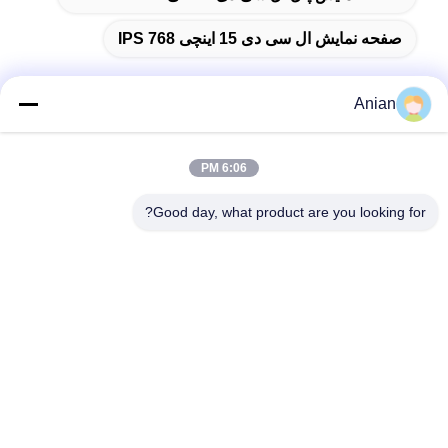
صفحه نمایش ال سی دی 15 اینچی IPS 768
Anian
تماس سریع
6:06 PM
آدرس
Good day, what product are you looking for?
ساختمان A، ساختمان VERSINO، منطقه جدید Longhua، شنژن
تلفن
0086-18575563918
ایمیل
info@yongs-hk.com