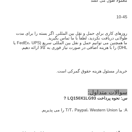
معمولا طول می کشد
10-45
روزهای کاری برای حمل و نقل بین المللی. اگر بسته را برای مدت
طولانی دریافت نکردید، لطفاً با ما تماس بگیرید.
ما همچنین می توانیم حمل و نقل بین المللی سریع (FedEx، UPS یا
DHL) را با هزینه اضافی در صورت نیاز فوری به کالا ارائه دهیم.
خریدار مسئول هزینه حقوق گمرکی است.
سوالات متداول:
س:
نحوه پرداخت LQ150X1LG93
?
A: ما T/T، Paypal، Western Union را می پذیریم.