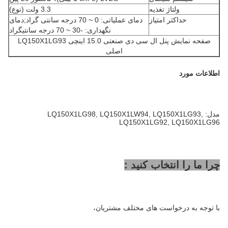
ولتاژ تغذیه
3.3 ولت (نوع)
حداکثر امتیاز
دمای عملیاتی: 0 ~ 70 درجه سانتی گراد;دمای
نگهداری: -30 ~ 70 درجه سانتیگراد
صفحه نمایش پنل ال سی دی صنعتی 15.0 اینچی LQ150X1LG93
اصلی
اطلاعات مورد
مدل: LQ150X1LG98, LQ150X1LW94, LQ150X1LG93,
LQ150X1LG92, LQ150X1LG96
چرا ما را انتخاب کنید :
با توجه به درخواست های مختلف مشتریان،