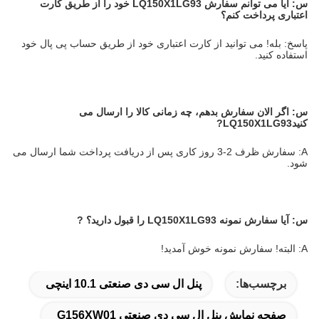
س:
آیا می توانم سفارش LQ150X1LG93 خود را از طریق کارت
اعتباری پرداخت کنم؟
پاسخ: بله! می توانید از کارت اعتباری خود از طریق حساب پی پال خود
استفاده کنید.
س:
اگر الان سفارش بدهم، چه زمانی کالا را ارسال می
کنید
LQ150X1LG93
?
A: سفارش ظرف 2-3 روز کاری پس از دریافت پرداخت شما ارسال می
شود.
س:
آیا سفارش نمونه LQ150X1LG93 را قبول دارید؟
?
A: البته! سفارش نمونه خوش آمدید!
برچسب‌ها:
پنل ال سی دی صنعتی 10.1 اینچی
صفحه نمایش پنل ال سی دی صنعتی G156XW01