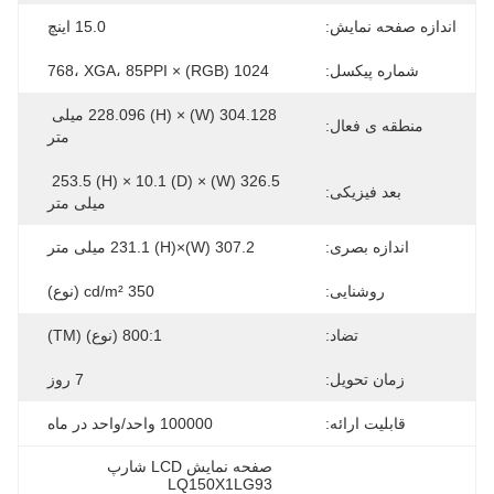
اندازه صفحه نمایش:
15.0 اینچ
شماره پیکسل:
1024 (RGB) × 768، XGA، 85PPI
304.128 (W) × 228.096 (H) میلی 
منطقه ی فعال:
متر
326.5 (W) × 253.5 (H) × 10.1 (D) 
بعد فیزیکی:
میلی متر
اندازه بصری:
307.2 (W)×231.1 (H) میلی متر
روشنایی:
350 cd/m² (نوع)
تضاد:
800:1 (نوع) (TM)
زمان تحویل:
7 روز
قابلیت ارائه:
100000 واحد/واحد در ماه
صفحه نمایش LCD شارپ 
LQ150X1LG93