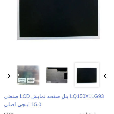
LQ150X1LG93 پنل صفحه نمایش LCD صنعتی
15.0 اینچی اصلی