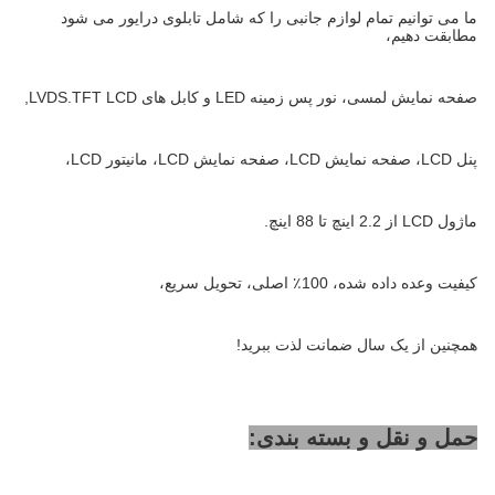
ما می توانیم تمام لوازم جانبی را که شامل تابلوی درایور می شود
مطابقت دهیم،
صفحه نمایش لمسی، نور پس زمینه LED و کابل های LVDS.TFT LCD,
پنل LCD، صفحه نمایش LCD، صفحه نمایش LCD، مانیتور LCD،
ماژول LCD از 2.2 اینچ تا 88 اینچ.
کیفیت وعده داده شده، 100٪ اصلی، تحویل سریع،
همچنین از یک سال ضمانت لذت ببرید!
حمل و نقل و بسته بندی: