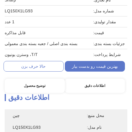
نام تجاری:
Sharp
شماره مدل:
LQ150X1LG93
مقدار تولیدی:
1 عدد
قیمت:
قابل مذاکره
جزئیات بسته بندی:
بسته بندی اصلی / جعبه بسته بندی معمولی
شرایط پرداخت:
T/T، وسترن یونیون
بهترین قیمت رو بدست بیار
حالا حرف بزن
اطلاعات دقیق
توضیح محصول
اطلاعات دقیق
محل منبع:
چین
نام مدل:
LQ150X1LG93