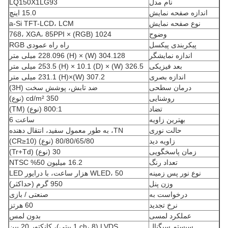
نام مدل
LQ150X1LG93
اندازه صفحه نمایش
15.0 اینچ
نوع صفحه نمایش
a-Si TFT-LCD، LCM
وضوح
1024 (RGB) × 768، XGA، 85PPI
پیکربندی پیکسل
راه راه عمودی RGB
اندازه نمایشگر
304.128 (W) × 228.096 (H) میلی متر
بعد فیزیکی
326.5 (W) × 253.5 (H) × 10.1 (D) میلی متر
اندازه بصری
307.2 (W)×231.1 (H) میلی متر
درمان سطحی
ضد تابش، پوشش سخت (3H)
روشنایی
350 cd/m² (نوع)
تضاد
800:1 (نوع) (TM)
بهترین زاویه
ساعت 6
حالت نوری
TN، به طور معمول سفید، انتقال دهنده
زاویه دید
80/80/65/80 (نوع) (CR≥10)
زمان پاسخگویی
30 (نوع) (Tr+Td)
تعداد رنگ
16.2 میلیون 50% NTSC
نوع نور پس زمینه
WLED، 50 هزار ساعت، با درایور LED
وزن پنل
950 گرم (حداکثر)
درخواست به
صنعتی / بازی
نرخ تجدید
60 هرتز
عملکرد لمسی
بدون لمس
سیستم سیگنال
LVDS (1 ch، 8 بیتی)، کانکتور 20 پین