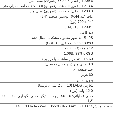
1209.6 (افقی) × 680.4 (عمودی) میلی متر
1213.4 (افقی) × 684.2 (عمودی) × 51.3 (ضخامت) میلی متر
1209.9 (افقی) × 680.7 (عمودی) میلی متر
مات (مه 44%)، پوشش سخت (3H)
700cd/m² (نوع)
1200:1 (نوع) (TM)
دید کامل
S-IPS، به طور معمول مشکی، انتقال دهنده
89/89/89/89 (حداقل) (CR≥10)
12 (نوع) (G تا G) ms
1.06B، 99% sRGB
WLED، 60 هزار ساعت، با درایور LED
3.8 میلی متر (درز فعال به فعال)
چند صفحه ای
60 هرتز
بدون لمس
51 پین LVDS (2 ch، 10 بیتی)، ترمینال
12.0 ولت (نوع)
دمای عملی
گراد
صفحه نمایش LG LCD Video Wall LD550DUN-TGA2 TFT LCD