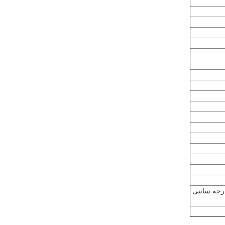
اتی: 0 ~ 50 درجه سانتیگراددمای نگهداری: -20 ~ 60 درجه سانتی