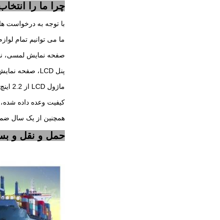
چرا ما را انتخاب 
با توجه به درخواست ه
ما می توانیم تمام لواز
صفحه نمایش لمسی، نور پس زمینه LED و ک
پنل LCD، صفحه نمایش LCD، صفحه نمایش LCD، مانیتور LCD،
ماژول LCD از 2.2 اینچ تا 88 اینچ.
کیفیت وعده داده شده، 100٪ اصلی، تحویل سریع،
همچنین از یک سال ضما
حمل و نقل و بست