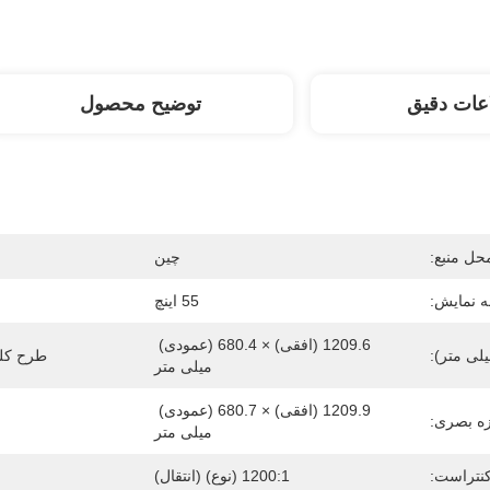
عات دقیق
توضیح محصول
حل منبع:
چین
ه نمایش:
55 اینچ
ش
1209.6 (افقی) × 680.4 (عمودی) 
لی متر):
طرح کلی
میلی متر
1209.9 (افقی) × 680.7 (عمودی) 
زه بصری:
میلی متر
نتراست:
1200:1 (نوع) (انتقال)