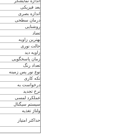
اندازه نمایشگر
بعد فیزیکی
اندازه بصری
درمان سطحی
روشنایی
تضاد
بهترین زاویه
حالت نوری
زاویه دید
زمان پاسخگویی
تعداد رنگ
نوع نور پس زمینه
تکه کاری
درخواست به
نرخ تجدید
عملکرد لمسی
سیستم سیگنال
ولتاژ تغذیه
حداکثر امتیاز