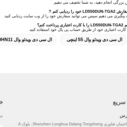
ش بزرگی انجام دهید، به شما تخفیف می دهیم.
 را ردیابی کنم
?
 پیگیری می دهیم سپس می توانید سفارش خود را از وب سایت ردیابی کنید.
خت کنم؟
ز کارت اعتباری خود از طریق حساب پی پال خود استفاده کنید.
ال سی دی ویدئو وال 55 اینچی
ال سی دی ویدئو وال LTI550HN11
سریع
خب
رس
بر
فناوری Shenzhen Longhua Dalang Tongsheng، بلوک A