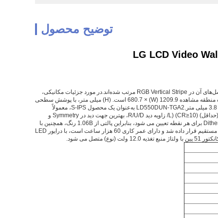
توضیح محصول
(FHD) با نسبت تصویر 16:9 (W:H) که پیکسل‌های آن در RGB Vertical Stripe مرتب شده‌اند.در مورد جزئیات مکانیکی،
دارای ناحیه فعال 1209.6 (W) × 680.4 (H) میلی متر، اندازه طرح 1213.4 (W) × 684.2 (H) × 51.3 (D) میلی متر، اندازه منطقه مشاهده 1209.9 (W) × 680.7 است. (H) میلی متر، با پوشش سطحی
از Antiglare (Haze 44%)، پوشش سخت (3H)، وزن خالص 18.1/19.0 کیلوگرم (نوع/حداکثر)، درز اتصال فعال به_فعال 3.8 میلی متر.LD550DUN-TGA2 به‌عنوان یک محصول S-IPS، معمولاً
مشکی، انتقال دهنده LCM، می‌تواند 700 cd/m² روشنایی صفحه نمایش نسبت کنتراست انتقالی 1200:1، 89/89/89/89 (حداقل) (CR≥10) (L/ زاویه دید R/U/D، بهترین جهت دید در Symmetry و
زمان پاسخ 12 (نوع) (G تا G) ms.مقیاس خاکستری یا روشنایی زیرپیکسل با یک سیگنال مقیاس خاکستری 8 بیتی + Dithering برای هر نقطه تعیین می شود، بنابراین پالتی از 1.06B رنگ، همچنین با
عملکرد وسعت رنگ 99٪ (sRGB) ارائه می شود.این محصول WLED را به‌عنوان سیستم نور پس‌زمینه که به‌عنوان نوع نور مستقیم قرار داده شد و دارای عمر کاری 60 هزار ساعت است، با درایور LED