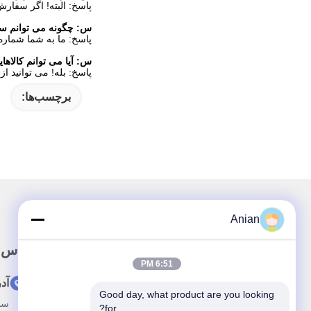
پاسخ: البته! اگر سفار
س:
چگونه می توانم سفارش LD550DUN-TGA2 خود
پاسخ: ما به شما شماره
س:
آیا می توانم کالاهایم LD550DUN-TGA2 را با کارت اعتباری پردا
پاسخ: بله! می توانید ا
برچسب‌ها:
Anian
لینک سریع
تماس 
6:51 PM
صفحه اصلی
آد
Good day, what product are you looking 
ساختمان 
درباره ما
for?