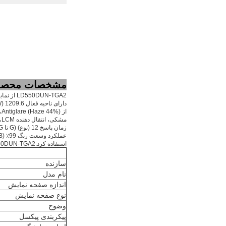
مشخصات محصو
LD550DUN-TGA2 از نمایشگر پشتیبانی می کند
استفاده کرد.LD550DUN-TGA2 از LVDS (2 ch، 10 بیتی) به عنوان سیستم ورودی سیگنال استفاده می کند که توسط کانکتور 51 پین با ولتاژ منبع تغذیه 12.0 ولت (نوع) متصل می شود.
سازنده
نام مدل
اندازه صفحه نمایش
نوع صفحه نمایش
وضوح
پیکربندی پیکسل