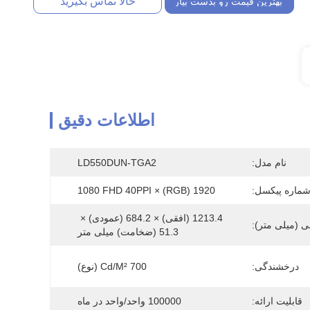
حالا تماس بگیرید
بهترین قیمت رو بدست بیار
اطلاعات دقیق
نام مدل:
LD550DUN-TGA2
ماره پیکسل:
1920 (RGB) × 1080 FHD 40PPI
1213.4 (افقی) × 684.2 (عمودی) × 
 (میلی متر):
51.3 (ضخامت) میلی متر
درخشندگی:
700 Cd/m² (نوع)
قابلیت ارائه:
100000 واحد/واحد در ماه