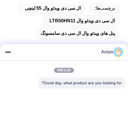
برچسب‌ها:
ال سی دی ویدئو وال 55 اینچی
ال سی دی ویدئو وال LTI550HN11
پنل های ویدئو وال ال سی دی سامسونگ
Anian
تماس سریع
6:20 PM
آدرس
Good day, what product are you looking for?
ساختمان A، ساختمان VERSINO، منطقه جدید Longhua، شنژن
تلفن
0086-18575563918
ایمیل