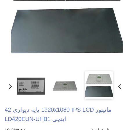
مانیتور 1920x1080 IPS LCD پایه دیواری 42
اینچی LD420EUN-UHB1