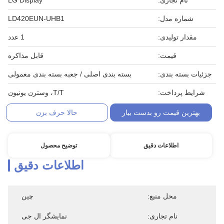
نام تجاری:
LG Display
شماره مدل:
LD420EUN-UHB1
مقدار تولیدی:
1 عدد
قیمت:
قابل مذاکره
جزئیات بسته بندی:
بسته بندی اصلی / جعبه بسته بندی معمولی
شرایط پرداخت:
T/T، وسترن یونیون
بهترین قیمت رو بدست بیار
حالا حرف بزن
اطلاعات دقیق
توضیح محصول
اطلاعات دقیق
محل منبع:
چین
نام تجاری:
نمایشگر ال جی