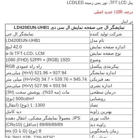
پنل TFT LCD، نور پس زمینه LCD/LED
درجه، 100٪ جدید اصلی
در انبار
نمایشگر ال جی
صفحه نمایش ال سی دی
LD420EUN-UHB1
شرکت تولید کننده
نمایشگر ال جی
نام مدل
LD420EUN-UHB1
اندازه صفحه نمایش
42.0 اینچ
نوع صفحه نمایش
a-Si TFT-LCD، LCM
وضوح
1920 (RGB) × 1080 (FHD) 52PPI
پیکربندی پیکسل
راه راه عمودی RGB
اندازه نمایشگر
927.94 × 521.96 (H×V) میلی‌متر
بعد فیزیکی
945.74 × 539.76 × 34.7 (H×V×D) میلی متر
اندازه بصری
933.94 × 527.96 (H×V) میلی‌متر
درمان سطحی
مات (مه 10%)، پوشش سخت (3H)
روشنایی
500cd/m² (نوع)
تضاد
1300: 1 (نوع) (انتقال)
بهترین زاویه
دید کامل
حالت نوری
IPS، معمولاً نمایشگر مشکی، انتقال دهنده
زاویه دید
89/89/89/89 (حداقل) (CR≥10)
زمان پاسخگویی
8 (نوع) (G تا G) ms
تعداد رنگ
16.7M/1.07B، 72% NTSC