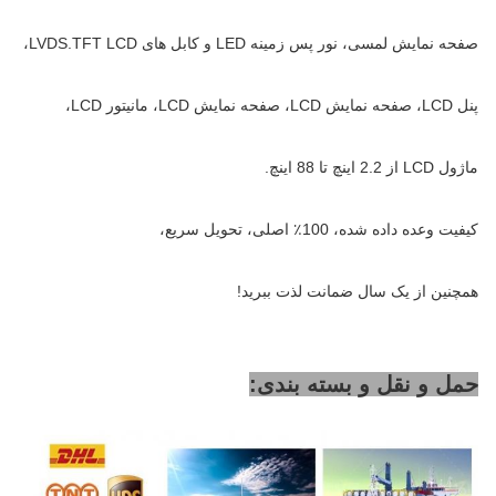
صفحه نمایش لمسی، نور پس زمینه LED و کابل های LVDS.TFT LCD،
پنل LCD، صفحه نمایش LCD، صفحه نمایش LCD، مانیتور LCD،
ماژول LCD از 2.2 اینچ تا 88 اینچ.
کیفیت وعده داده شده، 100٪ اصلی، تحویل سریع،
همچنین از یک سال ضمانت لذت ببرید!
حمل و نقل و بسته بندی: