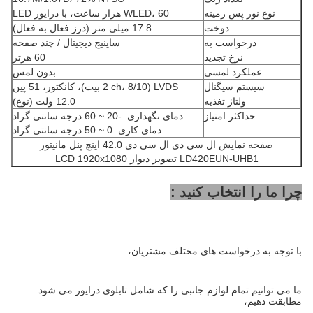
نوع نور پس زمینه
WLED، 60 هزار ساعت، با درایور LED
دوخت
17.8 میلی متر (درز فعال به فعال)
درخواست به
ساینیج دیجیتال / چند صفحه
نرخ تجدید
60 هرتز
عملکرد لمسی
بدون لمس
سیستم سیگنال
LVDS (2 ch، 8/10 بیت)، کانکتور، 51 پین
ولتاژ تغذیه
12.0 ولت (نوع)
حداکثر امتیاز
دمای نگهداری: -20 ~ 60 درجه سانتی گراد
دمای کاری: 0 ~ 50 درجه سانتی گراد
صفحه نمایش ال سی دی ال سی دی 42.0 اینچ پنل مانیتور
LD420EUN-UHB1 تصویر دیوار LCD 1920x1080
چرا ما را انتخاب کنید :
با توجه به درخواست های مختلف مشتریان،
ما می توانیم تمام لوازم جانبی را که شامل تابلوی درایور می شود
مطابقت دهیم،