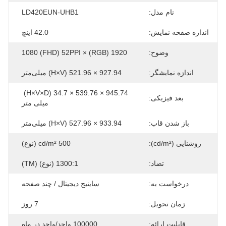
نام مدل:
LD420EUN-UHB1
اندازه صفحه نمایش:
42.0 اینچ
وضوح:
1920 (RGB) × 1080 (FHD) 52PPI
اندازه نمایشگر:
927.94 × 521.96 (H×V) میلی‌متر
945.74 × 539.76 × 34.7 (H×V×D) 
بعد فیزیکی:
میلی متر
باز شدن قاب:
933.94 × 527.96 (H×V) میلی‌متر
روشنایی (cd/m²):
500 cd/m² (نوع)
تضاد:
1300:1 (نوع) (TM)
درخواست به:
ساینیج دیجیتال / چند صفحه
زمان تحویل:
7 روز
قابلیت ارائه:
100000 واحد/واحد در ماه