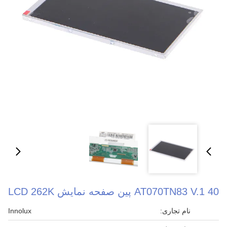
AT070TN83 V.1 40 پین صفحه نمایش LCD 262K
نام تجاری:
Innolux