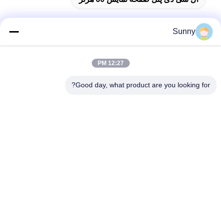
Sunny
تماس سریع
12:27 PM
آدرس
Good day, what product are you looking for?
ساختمان A، ساختمان VERSINO، منطقه جدید Longhua، شنژن
تلفن
0086-18575563918
ایمیل
info@yongs-hk.com
سیاست حفظ حریم خصوصی
|
نقشه سایت
| چین کیفیت خوب