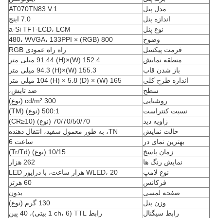
مدل پنل
AT070TN83 V.1
اندازه پنل
7.0 اینچ
نوع پنل
a-Si TFT-LCD، LCM
وضوح
800 (RGB) × 480، WVGA، 133PPI
فرمت پیکسل
راه راه عمودی RGB
منطقه نمایش
152.4 (W)×91.44 (H) میلی متر
باز شدن قاب
155.3 (W)×94.3 (H) میلی متر
اندازه طرح کلی
165 (W) × 104 (H) × 5.8 (D) میلی متر
سطح
ضد تابش،
روشنایی
300 cd/m² (نوع)
نسبت کنتراست
500:1 (نوع) (TM)
زاویه دید
70/70/50/70 (نوع) (CR≥10)
حالت نمایش
TN، به طور معمول سفید، انتقال دهنده
بهترین نمای در
ساعت 6
زمان پاسخ
10/15 (نوع) (Tr/Td)
نمایش رنگ ها
262 هزار
نوع لامپ
WLED، 20 هزار ساعت، با درایور LED
فرکانس
60 هرتز
صفحه لمسی
بدون
وزن پنل
130 گرم (نوع)
رابط سیگنال
رابط TTL (1 ch، 6 بیتی)، 40 پین