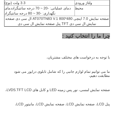
ولتاژ ورودی
3.3 ولت (نوع)
محیط
دمای عملیاتی: -20 ~ 70 درجه سانتیگراددمای
نگهداری: -30 ~ 80 درجه سانتیگراد
صفحه نمایش 7.0 اینچی AT070TN83 V.1 800*480 ال سی دی صفحه
نمایش ال سی دی TFT پنل صفحه نمایش ال سی دی
چرا ما را انتخاب کنید :
با توجه به درخواست های مختلف مشتریان،
ما می توانیم تمام لوازم جانبی را که شامل تابلوی درایور می شود
مطابقت دهیم،
صفحه نمایش لمسی، نور پس زمینه LED و کابل های LVDS.TFT LCD،
پنل LCD، صفحه نمایش LCD، صفحه نمایش LCD، مانیتور LCD،