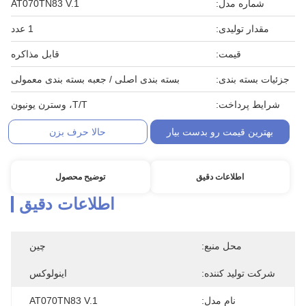
شماره مدل:
AT070TN83 V.1
مقدار تولیدی:
1 عدد
قیمت:
قابل مذاکره
جزئیات بسته بندی:
بسته بندی اصلی / جعبه بسته بندی معمولی
شرایط پرداخت:
T/T، وسترن یونیون
بهترین قیمت رو بدست بیار
حالا حرف بزن
اطلاعات دقیق
توضیح محصول
اطلاعات دقیق
محل منبع:
چین
شرکت تولید کننده:
اینولوکس
نام مدل:
AT070TN83 V.1