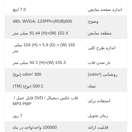
اندازه صفحه نمایش:
7.0 اینچ
وضوح:
800(RGB)×480، WVGA، 133PPI
منطقه نمایش:
152.4 (W)×91.44 (H) میلی متر
165 (W) × 104 (H) × 5.8 (D) میلی 
اندازه طرح کلی:
متر
باز شدن قاب:
155.3 (W)×94.3 (H) میلی متر
روشنایی (cd/m²):
300 cd/m² (نوع)
تضاد:
500:1 (نوع) (TM)
قاب عکس دیجیتال / DVD قابل حمل / 
استفاده برای:
MP3 PMP
زمان تحویل:
7 روز
قابلیت ارائه:
100000 واحد/واحد در ماه